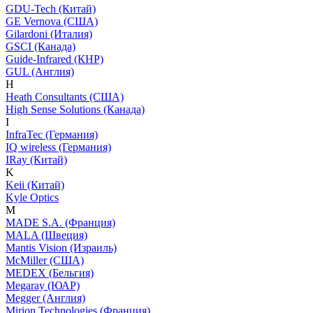
GDU-Tech (Китай)
GE Vernova (США)
Gilardoni (Италия)
GSCI (Канада)
Guide-Infrared (КНР)
GUL (Англия)
H
Heath Consultants (США)
High Sense Solutions (Канада)
I
InfraTec (Германия)
IQ wireless (Германия)
IRay (Китай)
K
Keii (Китай)
Kyle Optics
M
MADE S.A. (Франция)
MALA (Швеция)
Mantis Vision (Израиль)
McMiller (США)
MEDEX (Бельгия)
Megaray (ЮАР)
Megger (Англия)
Mirion Technologies (Франция)