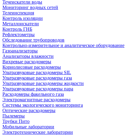
Течеискатели воды
Мониторинг водных сетей
Телеинспекция
Контроль изоляции
Металлоискатели
Контроль ГНБ
Рефлектометры
Обследование трубопроводов
Контрольно-измерительное и аналитическое оборудование
Газоанализаторы
Анализаторы влажности
Вихревые расходомеры
Кориолисовые расходомеры
Ультразвуковые расходомеры SIL
Ультразвуковые расходомеры газа
Ультразвуковые расходомеры жидкости
Ультразвуковые расходомеры пара
Расходомеры факельного газа
Электромагнитные расходомеры
Системы экологического мониторинга
Оптические расходомеры
Пылемеры
Трубки Пито
Мобильные лаборатории
Электротехнические лаборатории