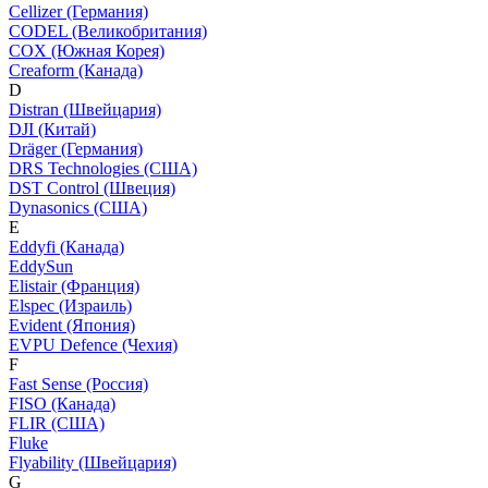
Cellizer (Германия)
CODEL (Великобритания)
COX (Южная Корея)
Creaform (Канада)
D
Distran (Швейцария)
DJI (Китай)
Dräger (Германия)
DRS Technologies (США)
DST Control (Швеция)
Dynasonics (США)
E
Eddyfi (Канада)
EddySun
Elistair (Франция)
Elspec (Израиль)
Evident (Япония)
EVPU Defence (Чехия)
F
Fast Sense (Россия)
FISO (Канада)
FLIR (США)
Fluke
Flyability (Швейцария)
G