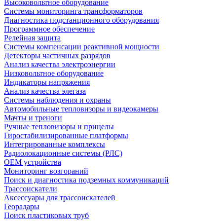
Высоковольтное оборудование
Системы мониторинга трансформаторов
Диагностика подстанционного оборудования
Программное обеспечение
Релейная защита
Системы компенсации реактивной мощности
Детекторы частичных разрядов
Анализ качества электроэнергии
Низковольтное оборудование
Индикаторы напряжения
Анализ качества элегаза
Системы наблюдения и охраны
Автомобильные тепловизоры и видеокамеры
Мачты и треноги
Ручные тепловизоры и прицелы
Гиростабилизированные платформы
Интегрированные комплексы
Радиолокационные системы (РЛС)
OEM устройства
Мониторинг возгораний
Поиск и диагностика подземных коммуникаций
Трассоискатели
Аксессуары для трассоискателей
Георадары
Поиск пластиковых труб