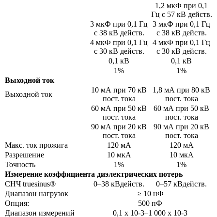
1,2 мкФ при 0,1
Гц с 57 кВ действ.
3 мкФ при 0,1 Гц
3 мкФ при 0,1 Гц
с 38 кВ действ.
с 38 кВ действ.
4 мкФ при 0,1 Гц
4 мкФ при 0,1 Гц
с 30 кВ действ.
с 30 кВ действ.
0,1 кВ
0,1 кВ
1%
1%
Выходной ток
10 мА при 70 кВ
1,8 мА при 80 кВ
Выходной ток
пост. тока
пост. тока
60 мА при 50 кВ
60 мА при 50 кВ
пост. тока
пост. тока
90 мА при 20 кВ
90 мА при 20 кВ
пост. тока
пост. тока
Макс. ток прожига
120 мА
120 мА
Разрешение
10 мкА
10 мкА
Точность
1%
1%
Измерение коэффициента диэлектрических потерь
СНЧ truesinus®
0–38 кВдейств.
0–57 кВдейств.
Диапазон нагрузок
≥ 10 нФ
Опция:
500 пФ
Диапазон измерений
0,1 x 10-3–1 000 x 10-3