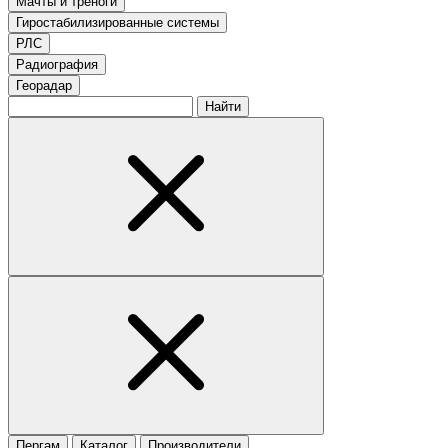
Мачты и треноги
Гиростабилизированные системы
РЛС
Радиография
Георадар
Найти
Пергам
Каталог
Производители