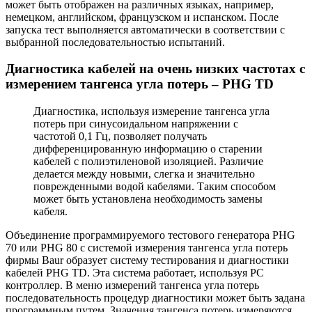
может быть отображен на различных языках, например,
немецком, английском, французском и испанском. После
запуска тест выполняется автоматически в соответствии с
выбранной последовательностью испытаний.
Диагностика кабелей на очень низких частотах с
измерением тангенса угла потерь – PHG TD
Диагностика, используя измерение тангенса угла
потерь при синусоидальном напряжении с
частотой 0,1 Гц, позволяет получать
дифференцированную информацию о старении
кабелей с полиэтиленовой изоляцией. Различие
делается между новыми, слегка и значительно
поврежденными водой кабелями. Таким способом
может быть установлена необходимость замены
кабеля.
Объединение программируемого тестового генератора PHG
70 или PHG 80 с системой измерения тангенса угла потерь
фирмы Baur образует систему тестирования и диагностики
кабелей PHG TD. Эта система работает, используя РС
контроллер. В меню измерений тангенса угла потерь
последовательность процедур диагностики может быть задана
программным путем. Значения тангенса потерь измеряются