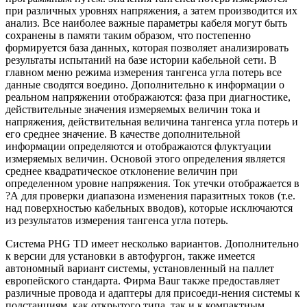
при различных уровнях напряжения, а затем производится их
анализ. Все наиболее важные параметры кабеля могут быть
сохранены в памяти таким образом, что постепенно
формируется база данных, которая позволяет анализировать
результаты испытаний на базе истории кабельной сети. В
главном меню режима измерения тангенса угла потерь все
данные сводятся воедино. Дополнительно к информации о
реальном напряжении отображаются: фаза при диагностике,
действительные значения измеряемых величин тока и
напряжения, действительная величина тангенса угла потерь и
его среднее значение. В качестве дополнительной
информации определяются и отображаются флуктуации
измеряемых величин. Основой этого определения является
среднее квадратическое отклонение величин при
определенном уровне напряжения. Ток утечки отображается в
?А для проверки диапазона изменения паразитных токов (т.е.
над поверхностью кабельных вводов), которые исключаются
из результатов измерения тангенса угла потерь.
Система PHG TD имеет несколько вариантов. Дополнительно
к версии для установки в автофургон, также имеется
автономный вариант системы, установленный на паллет
европейского стандарта. Фирма Baur также предоставляет
различные провода и адаптеры для присоеди-нения системы к
подстанциям, как открытого типа, так и к компактным