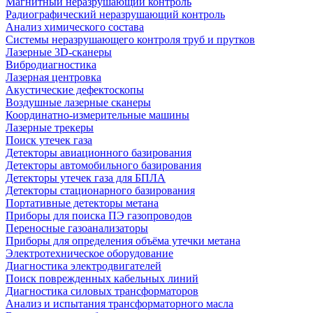
Магнитный неразрушающий контроль
Радиографический неразрушающий контроль
Анализ химического состава
Системы неразрушающего контроля труб и прутков
Лазерные 3D-сканеры
Вибродиагностика
Лазерная центровка
Акустические дефектоскопы
Воздушные лазерные сканеры
Координатно-измерительные машины
Лазерные трекеры
Поиск утечек газа
Детекторы авиационного базирования
Детекторы автомобильного базирования
Детекторы утечек газа для БПЛА
Детекторы стационарного базирования
Портативные детекторы метана
Приборы для поиска ПЭ газопроводов
Переносные газоанализаторы
Приборы для определения объёма утечки метана
Электротехническое оборудование
Диагностика электродвигателей
Поиск поврежденных кабельных линий
Диагностика силовых трансформаторов
Анализ и испытания трансформаторного масла