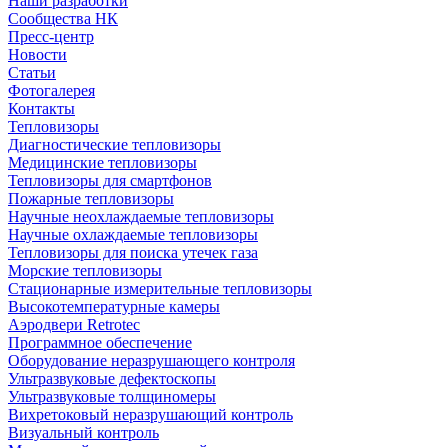
Наши разработки
Сообщества НК
Пресс-центр
Новости
Статьи
Фотогалерея
Контакты
Тепловизоры
Диагностические тепловизоры
Медицинские тепловизоры
Тепловизоры для смартфонов
Пожарные тепловизоры
Научные неохлаждаемые тепловизоры
Научные охлаждаемые тепловизоры
Тепловизоры для поиска утечек газа
Морские тепловизоры
Стационарные измерительные тепловизоры
Высокотемпературные камеры
Аэродвери Retrotec
Программное обеспечение
Оборудование неразрушающего контроля
Ультразвуковые дефектоскопы
Ультразвуковые толщиномеры
Вихретоковый неразрушающий контроль
Визуальный контроль