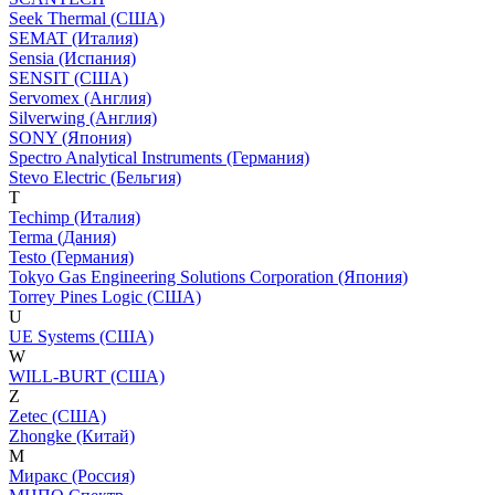
Seek Thermal (США)
SEMAT (Италия)
Sensia (Испания)
SENSIT (США)
Servomex (Англия)
Silverwing (Англия)
SONY (Япония)
Spectro Analytical Instruments (Германия)
Stevo Electric (Бельгия)
T
Techimp (Италия)
Terma (Дания)
Testo (Германия)
Tokyo Gas Engineering Solutions Corporation (Япония)
Torrey Pines Logic (США)
U
UE Systems (США)
W
WILL-BURT (США)
Z
Zetec (США)
Zhongke (Китай)
М
Миракс (Россия)