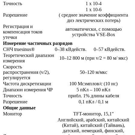
Точность
1 x 10-4
1 x 10-6
Разрешение
( среднее значение коэффициента
диэ лектрических потерь)
Регистрация и
автоматически, с помощью
компенсация токов
устройства VSE-Box
утечки
Измерение частичных разрядов
СНЧ truesinus®
0–38 кВдейств.
0–57 кВдейств.
Теоретический диапазон
10–12 800 м (при v/2 = 80 м/ мкс)
измерения
Скорость
распространения (v/2),
50–120 м/мкс
регулируется
Частота дискретизации
100 Мсэмплов/с (10 нс)
Диапазон измерения ЧР
5 пКл – 100 нКл
Точность
прибл. 1% длины кабеля
Разрешение
0,1 пКл / 0,1 м
Общие данные
Монитор
TFT-монитор, 15,1"
Английский, арабский, китайский
(Китай), китайский (Тайвань),
датский, немецкий, финский,