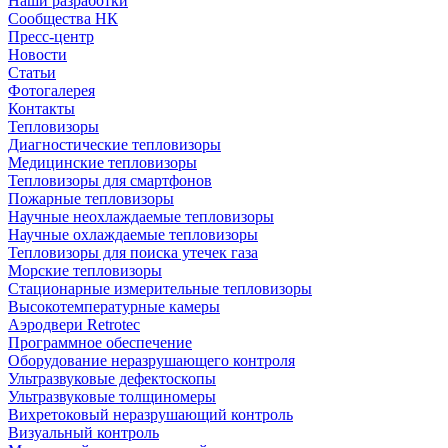
Наши разработки
Сообщества НК
Пресс-центр
Новости
Статьи
Фотогалерея
Контакты
Тепловизоры
Диагностические тепловизоры
Медицинские тепловизоры
Тепловизоры для смартфонов
Пожарные тепловизоры
Научные неохлаждаемые тепловизоры
Научные охлаждаемые тепловизоры
Тепловизоры для поиска утечек газа
Морские тепловизоры
Стационарные измерительные тепловизоры
Высокотемпературные камеры
Аэродвери Retrotec
Программное обеспечение
Оборудование неразрушающего контроля
Ультразвуковые дефектоскопы
Ультразвуковые толщиномеры
Вихретоковый неразрушающий контроль
Визуальный контроль