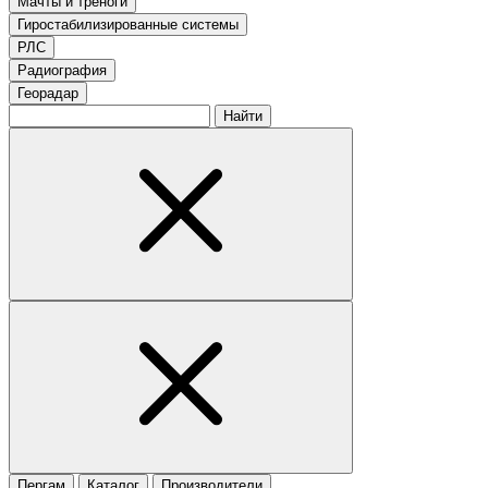
Мачты и треноги
Гиростабилизированные системы
РЛС
Радиография
Георадар
Найти
Пергам
Каталог
Производители