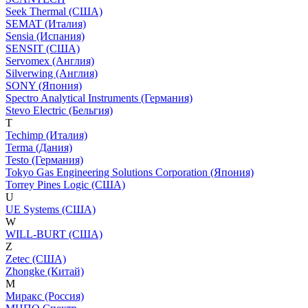
Seek Thermal (США)
SEMAT (Италия)
Sensia (Испания)
SENSIT (США)
Servomex (Англия)
Silverwing (Англия)
SONY (Япония)
Spectro Analytical Instruments (Германия)
Stevo Electric (Бельгия)
T
Techimp (Италия)
Terma (Дания)
Testo (Германия)
Tokyo Gas Engineering Solutions Corporation (Япония)
Torrey Pines Logic (США)
U
UE Systems (США)
W
WILL-BURT (США)
Z
Zetec (США)
Zhongke (Китай)
М
Миракс (Россия)