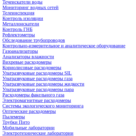
Течеискатели воды
Мониторинг водных сетей
Телеинспекция
Контроль изоляции
Металлоискатели
Контроль ГНБ
Рефлектометры
Обследование трубопроводов
Контрольно-измерительное и аналитическое оборудование
Газоанализаторы
Анализаторы влажности
Вихревые расходомеры
Кориолисовые расходомеры
Ультразвуковые расходомеры SIL
Ультразвуковые расходомеры газа
Ультразвуковые расходомеры жидкости
Ультразвуковые расходомеры пара
Расходомеры факельного газа
Электромагнитные расходомеры
Системы экологического мониторинга
Оптические расходомеры
Пылемеры
Трубки Пито
Мобильные лаборатории
Электротехнические лаборатории