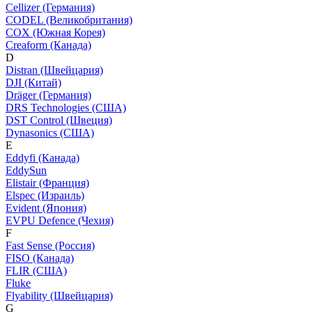
Cellizer (Германия)
CODEL (Великобритания)
COX (Южная Корея)
Creaform (Канада)
D
Distran (Швейцария)
DJI (Китай)
Dräger (Германия)
DRS Technologies (США)
DST Control (Швеция)
Dynasonics (США)
E
Eddyfi (Канада)
EddySun
Elistair (Франция)
Elspec (Израиль)
Evident (Япония)
EVPU Defence (Чехия)
F
Fast Sense (Россия)
FISO (Канада)
FLIR (США)
Fluke
Flyability (Швейцария)
G