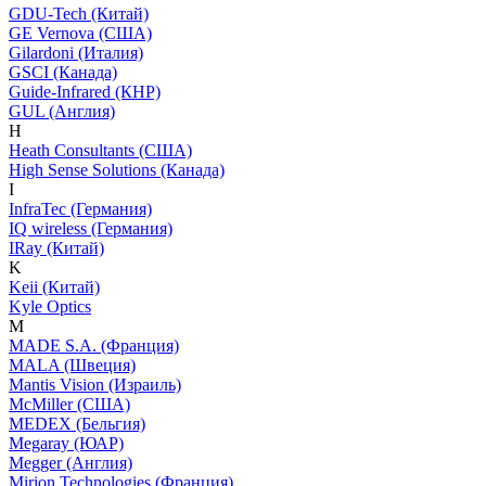
GDU-Tech (Китай)
GE Vernova (США)
Gilardoni (Италия)
GSCI (Канада)
Guide-Infrared (КНР)
GUL (Англия)
H
Heath Consultants (США)
High Sense Solutions (Канада)
I
InfraTec (Германия)
IQ wireless (Германия)
IRay (Китай)
K
Keii (Китай)
Kyle Optics
M
MADE S.A. (Франция)
MALA (Швеция)
Mantis Vision (Израиль)
McMiller (США)
MEDEX (Бельгия)
Megaray (ЮАР)
Megger (Англия)
Mirion Technologies (Франция)