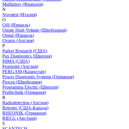
Multinnov (Франция)
N
Novatest (Италия)
O
Ofil (Израиль)
Onsite High Voltage (Швейцария)
Opgal (Израиль)
Ovarro (Англия)
P
Parker Research (США)
Pax Diagnostics (Швеция)
PdMA (США)
Pearpoint (Англия)
PERGAM (Казахстан)
Power Diagnostix Systems (Германия)
Proceq (Швейцария)
Programma Electric (Швеция)
Pruftechnik (Германия)
R
Radiodetection (Англия)
Retrotec (США-Канада)
RHEONIK (Германия)
RIEGL (Австрия)
S
SCANTECH