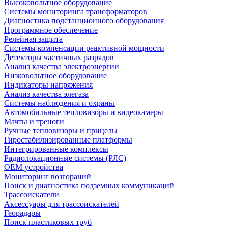
Высоковольтное оборудование
Системы мониторинга трансформаторов
Диагностика подстанционного оборудования
Программное обеспечение
Релейная защита
Системы компенсации реактивной мощности
Детекторы частичных разрядов
Анализ качества электроэнергии
Низковольтное оборудование
Индикаторы напряжения
Анализ качества элегаза
Системы наблюдения и охраны
Автомобильные тепловизоры и видеокамеры
Мачты и треноги
Ручные тепловизоры и прицелы
Гиростабилизированные платформы
Интегрированные комплексы
Радиолокационные системы (РЛС)
OEM устройства
Мониторинг возгораний
Поиск и диагностика подземных коммуникаций
Трассоискатели
Аксессуары для трассоискателей
Георадары
Поиск пластиковых труб