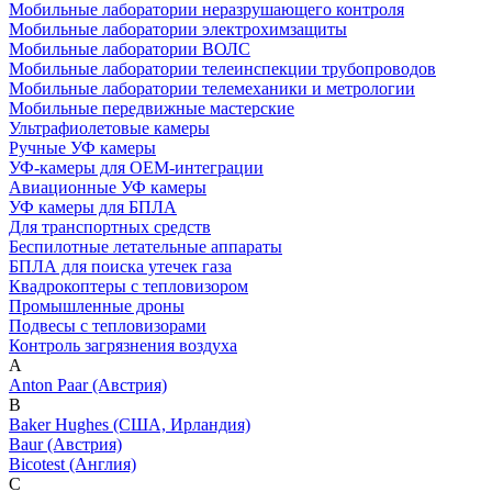
Мобильные лаборатории неразрушающего контроля
Мобильные лаборатории электрохимзащиты
Мобильные лаборатории ВОЛС
Мобильные лаборатории телеинспекции трубопроводов
Мобильные лаборатории телемеханики и метрологии
Мобильные передвижные мастерские
Ультрафиолетовые камеры
Ручные УФ камеры
УФ-камеры для OEM-интеграции
Авиационные УФ камеры
УФ камеры для БПЛА
Для транспортных средств
Беспилотные летательные аппараты
БПЛА для поиска утечек газа
Квадрокоптеры с тепловизором
Промышленные дроны
Подвесы с тепловизорами
Контроль загрязнения воздуха
A
Anton Paar (Австрия)
B
Baker Hughes (США, Ирландия)
Baur (Австрия)
Bicotest (Англия)
C