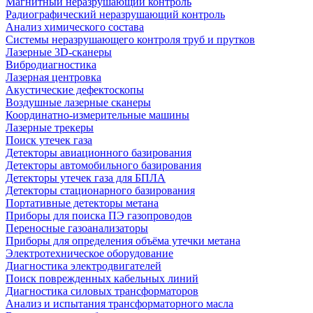
Магнитный неразрушающий контроль
Радиографический неразрушающий контроль
Анализ химического состава
Системы неразрушающего контроля труб и прутков
Лазерные 3D-сканеры
Вибродиагностика
Лазерная центровка
Акустические дефектоскопы
Воздушные лазерные сканеры
Координатно-измерительные машины
Лазерные трекеры
Поиск утечек газа
Детекторы авиационного базирования
Детекторы автомобильного базирования
Детекторы утечек газа для БПЛА
Детекторы стационарного базирования
Портативные детекторы метана
Приборы для поиска ПЭ газопроводов
Переносные газоанализаторы
Приборы для определения объёма утечки метана
Электротехническое оборудование
Диагностика электродвигателей
Поиск поврежденных кабельных линий
Диагностика силовых трансформаторов
Анализ и испытания трансформаторного масла