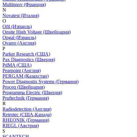
Multinnov (Франция)
N
Novatest (Италия)
O
Ofil (Израиль)
Onsite High Voltage (Швейцария)
Opgal (Израиль)
Ovarro (Англия)
P
Parker Research (США)
Pax Diagnostics (Швеция)
PdMA (США)
Pearpoint (Англия)
PERGAM (Казахстан)
Power Diagnostix Systems (Германия)
Proceq (Швейцария)
Programma Electric (Швеция)
Pruftechnik (Германия)
R
Radiodetection (Англия)
Retrotec (США-Канада)
RHEONIK (Германия)
RIEGL (Австрия)
S
SCANTECH