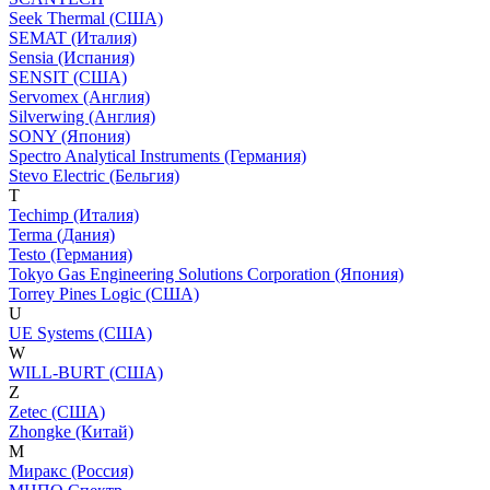
Seek Thermal (США)
SEMAT (Италия)
Sensia (Испания)
SENSIT (США)
Servomex (Англия)
Silverwing (Англия)
SONY (Япония)
Spectro Analytical Instruments (Германия)
Stevo Electric (Бельгия)
T
Techimp (Италия)
Terma (Дания)
Testo (Германия)
Tokyo Gas Engineering Solutions Corporation (Япония)
Torrey Pines Logic (США)
U
UE Systems (США)
W
WILL-BURT (США)
Z
Zetec (США)
Zhongke (Китай)
М
Миракс (Россия)