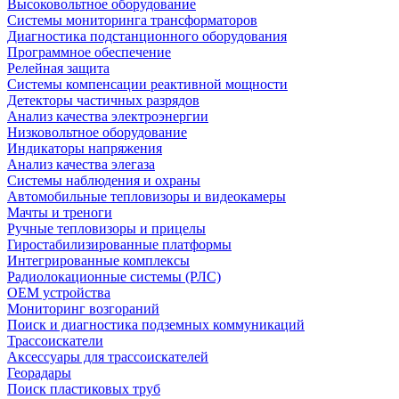
Высоковольтное оборудование
Системы мониторинга трансформаторов
Диагностика подстанционного оборудования
Программное обеспечение
Релейная защита
Системы компенсации реактивной мощности
Детекторы частичных разрядов
Анализ качества электроэнергии
Низковольтное оборудование
Индикаторы напряжения
Анализ качества элегаза
Системы наблюдения и охраны
Автомобильные тепловизоры и видеокамеры
Мачты и треноги
Ручные тепловизоры и прицелы
Гиростабилизированные платформы
Интегрированные комплексы
Радиолокационные системы (РЛС)
OEM устройства
Мониторинг возгораний
Поиск и диагностика подземных коммуникаций
Трассоискатели
Аксессуары для трассоискателей
Георадары
Поиск пластиковых труб