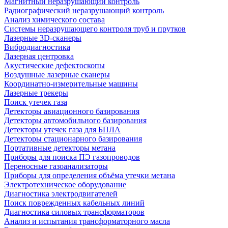
Магнитный неразрушающий контроль
Радиографический неразрушающий контроль
Анализ химического состава
Системы неразрушающего контроля труб и прутков
Лазерные 3D-сканеры
Вибродиагностика
Лазерная центровка
Акустические дефектоскопы
Воздушные лазерные сканеры
Координатно-измерительные машины
Лазерные трекеры
Поиск утечек газа
Детекторы авиационного базирования
Детекторы автомобильного базирования
Детекторы утечек газа для БПЛА
Детекторы стационарного базирования
Портативные детекторы метана
Приборы для поиска ПЭ газопроводов
Переносные газоанализаторы
Приборы для определения объёма утечки метана
Электротехническое оборудование
Диагностика электродвигателей
Поиск поврежденных кабельных линий
Диагностика силовых трансформаторов
Анализ и испытания трансформаторного масла