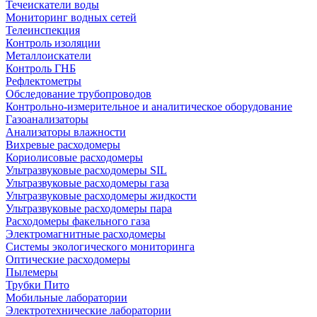
Течеискатели воды
Мониторинг водных сетей
Телеинспекция
Контроль изоляции
Металлоискатели
Контроль ГНБ
Рефлектометры
Обследование трубопроводов
Контрольно-измерительное и аналитическое оборудование
Газоанализаторы
Анализаторы влажности
Вихревые расходомеры
Кориолисовые расходомеры
Ультразвуковые расходомеры SIL
Ультразвуковые расходомеры газа
Ультразвуковые расходомеры жидкости
Ультразвуковые расходомеры пара
Расходомеры факельного газа
Электромагнитные расходомеры
Системы экологического мониторинга
Оптические расходомеры
Пылемеры
Трубки Пито
Мобильные лаборатории
Электротехнические лаборатории