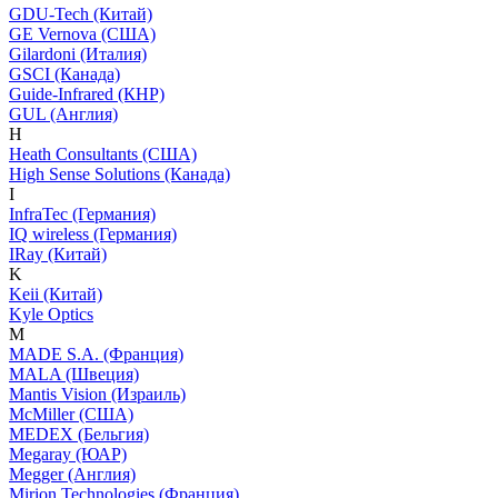
GDU-Tech (Китай)
GE Vernova (США)
Gilardoni (Италия)
GSCI (Канада)
Guide-Infrared (КНР)
GUL (Англия)
H
Heath Consultants (США)
High Sense Solutions (Канада)
I
InfraTec (Германия)
IQ wireless (Германия)
IRay (Китай)
K
Keii (Китай)
Kyle Optics
M
MADE S.A. (Франция)
MALA (Швеция)
Mantis Vision (Израиль)
McMiller (США)
MEDEX (Бельгия)
Megaray (ЮАР)
Megger (Англия)
Mirion Technologies (Франция)