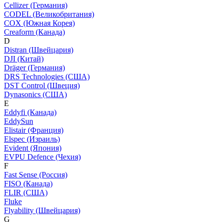
Cellizer (Германия)
CODEL (Великобритания)
COX (Южная Корея)
Creaform (Канада)
D
Distran (Швейцария)
DJI (Китай)
Dräger (Германия)
DRS Technologies (США)
DST Control (Швеция)
Dynasonics (США)
E
Eddyfi (Канада)
EddySun
Elistair (Франция)
Elspec (Израиль)
Evident (Япония)
EVPU Defence (Чехия)
F
Fast Sense (Россия)
FISO (Канада)
FLIR (США)
Fluke
Flyability (Швейцария)
G