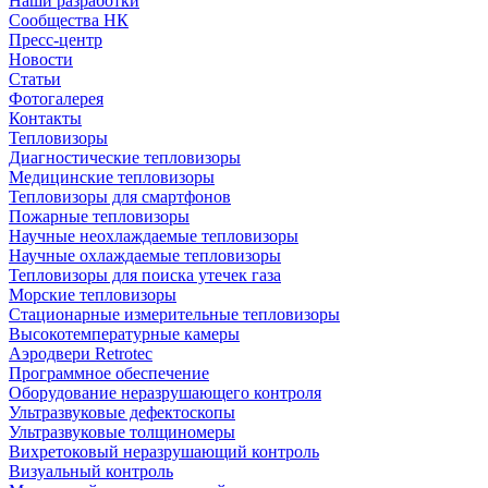
Наши разработки
Сообщества НК
Пресс-центр
Новости
Статьи
Фотогалерея
Контакты
Тепловизоры
Диагностические тепловизоры
Медицинские тепловизоры
Тепловизоры для смартфонов
Пожарные тепловизоры
Научные неохлаждаемые тепловизоры
Научные охлаждаемые тепловизоры
Тепловизоры для поиска утечек газа
Морские тепловизоры
Стационарные измерительные тепловизоры
Высокотемпературные камеры
Аэродвери Retrotec
Программное обеспечение
Оборудование неразрушающего контроля
Ультразвуковые дефектоскопы
Ультразвуковые толщиномеры
Вихретоковый неразрушающий контроль
Визуальный контроль