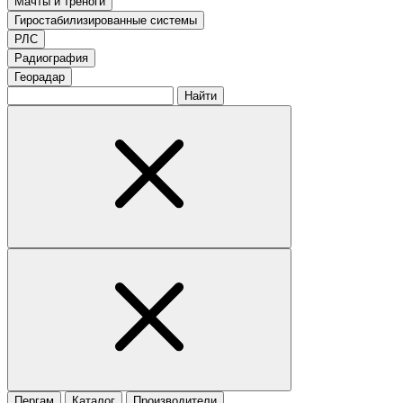
Мачты и треноги
Гиростабилизированные системы
РЛС
Радиография
Георадар
Найти
Пергам
Каталог
Производители