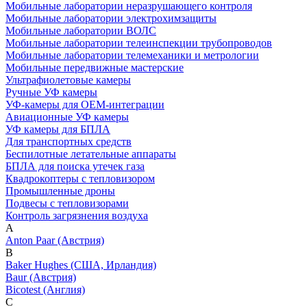
Мобильные лаборатории неразрушающего контроля
Мобильные лаборатории электрохимзащиты
Мобильные лаборатории ВОЛС
Мобильные лаборатории телеинспекции трубопроводов
Мобильные лаборатории телемеханики и метрологии
Мобильные передвижные мастерские
Ультрафиолетовые камеры
Ручные УФ камеры
УФ-камеры для OEM-интеграции
Авиационные УФ камеры
УФ камеры для БПЛА
Для транспортных средств
Беспилотные летательные аппараты
БПЛА для поиска утечек газа
Квадрокоптеры с тепловизором
Промышленные дроны
Подвесы с тепловизорами
Контроль загрязнения воздуха
A
Anton Paar (Австрия)
B
Baker Hughes (США, Ирландия)
Baur (Австрия)
Bicotest (Англия)
C