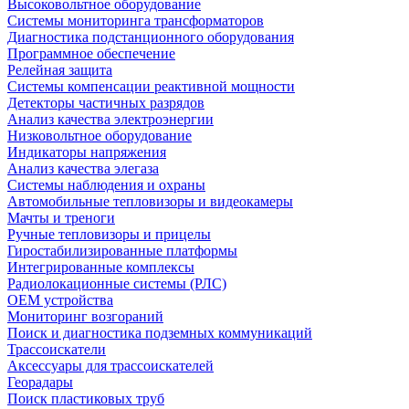
Высоковольтное оборудование
Системы мониторинга трансформаторов
Диагностика подстанционного оборудования
Программное обеспечение
Релейная защита
Системы компенсации реактивной мощности
Детекторы частичных разрядов
Анализ качества электроэнергии
Низковольтное оборудование
Индикаторы напряжения
Анализ качества элегаза
Системы наблюдения и охраны
Автомобильные тепловизоры и видеокамеры
Мачты и треноги
Ручные тепловизоры и прицелы
Гиростабилизированные платформы
Интегрированные комплексы
Радиолокационные системы (РЛС)
OEM устройства
Мониторинг возгораний
Поиск и диагностика подземных коммуникаций
Трассоискатели
Аксессуары для трассоискателей
Георадары
Поиск пластиковых труб