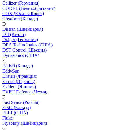
Cellizer (Германия)
CODEL (Великобритания)
COX (Южная Корея)
Creaform (Канада)
D
Distran (Швейцария)
DJI (Китай)
Dräger (Германия)
DRS Technologies (США)
DST Control (Швеция)
Dynasonics (США)
E
Eddyfi (Канада)
EddySun
Elistair (Франция)
Elspec (Израиль)
Evident (Япония)
EVPU Defence (Чехия)
F
Fast Sense (Россия)
FISO (Канада)
FLIR (США)
Fluke
Flyability (Швейцария)
G