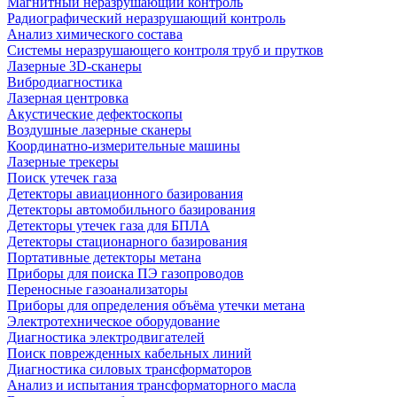
Магнитный неразрушающий контроль
Радиографический неразрушающий контроль
Анализ химического состава
Системы неразрушающего контроля труб и прутков
Лазерные 3D-сканеры
Вибродиагностика
Лазерная центровка
Акустические дефектоскопы
Воздушные лазерные сканеры
Координатно-измерительные машины
Лазерные трекеры
Поиск утечек газа
Детекторы авиационного базирования
Детекторы автомобильного базирования
Детекторы утечек газа для БПЛА
Детекторы стационарного базирования
Портативные детекторы метана
Приборы для поиска ПЭ газопроводов
Переносные газоанализаторы
Приборы для определения объёма утечки метана
Электротехническое оборудование
Диагностика электродвигателей
Поиск поврежденных кабельных линий
Диагностика силовых трансформаторов
Анализ и испытания трансформаторного масла