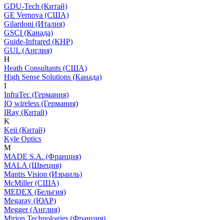
GDU-Tech (Китай)
GE Vernova (США)
Gilardoni (Италия)
GSCI (Канада)
Guide-Infrared (КНР)
GUL (Англия)
H
Heath Consultants (США)
High Sense Solutions (Канада)
I
InfraTec (Германия)
IQ wireless (Германия)
IRay (Китай)
K
Keii (Китай)
Kyle Optics
M
MADE S.A. (Франция)
MALA (Швеция)
Mantis Vision (Израиль)
McMiller (США)
MEDEX (Бельгия)
Megaray (ЮАР)
Megger (Англия)
Mirion Technologies (Франция)