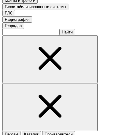
Мачты и треноги
Гиростабилизированные системы
РЛС
Радиография
Георадар
Найти
Пергам
Каталог
Производители