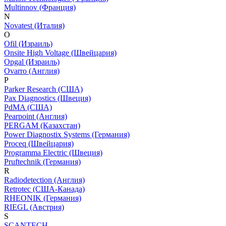
Multinnov (Франция)
N
Novatest (Италия)
O
Ofil (Израиль)
Onsite High Voltage (Швейцария)
Opgal (Израиль)
Ovarro (Англия)
P
Parker Research (США)
Pax Diagnostics (Швеция)
PdMA (США)
Pearpoint (Англия)
PERGAM (Казахстан)
Power Diagnostix Systems (Германия)
Proceq (Швейцария)
Programma Electric (Швеция)
Pruftechnik (Германия)
R
Radiodetection (Англия)
Retrotec (США-Канада)
RHEONIK (Германия)
RIEGL (Австрия)
S
SCANTECH