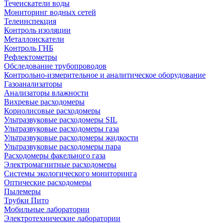
Течеискатели воды
Мониторинг водных сетей
Телеинспекция
Контроль изоляции
Металлоискатели
Контроль ГНБ
Рефлектометры
Обследование трубопроводов
Контрольно-измерительное и аналитическое оборудование
Газоанализаторы
Анализаторы влажности
Вихревые расходомеры
Кориолисовые расходомеры
Ультразвуковые расходомеры SIL
Ультразвуковые расходомеры газа
Ультразвуковые расходомеры жидкости
Ультразвуковые расходомеры пара
Расходомеры факельного газа
Электромагнитные расходомеры
Системы экологического мониторинга
Оптические расходомеры
Пылемеры
Трубки Пито
Мобильные лаборатории
Электротехнические лаборатории