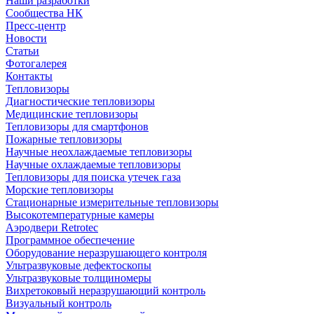
Наши разработки
Сообщества НК
Пресс-центр
Новости
Статьи
Фотогалерея
Контакты
Тепловизоры
Диагностические тепловизоры
Медицинские тепловизоры
Тепловизоры для смартфонов
Пожарные тепловизоры
Научные неохлаждаемые тепловизоры
Научные охлаждаемые тепловизоры
Тепловизоры для поиска утечек газа
Морские тепловизоры
Стационарные измерительные тепловизоры
Высокотемпературные камеры
Аэродвери Retrotec
Программное обеспечение
Оборудование неразрушающего контроля
Ультразвуковые дефектоскопы
Ультразвуковые толщиномеры
Вихретоковый неразрушающий контроль
Визуальный контроль