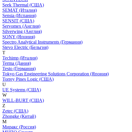
Seek Thermal (США)
SEMAT (Италия)
Sensia (Испания)
SENSIT (США)
Servomex (Англия)
Silverwing (Англия)
SONY (Япония)
Spectro Analytical Instruments (Германия)
Stevo Electric (Бельгия)
T
Techimp (Италия)
Terma (Дания)
Testo (Германия)
Tokyo Gas Engineering Solutions Corporation (Япония)
Torrey Pines Logic (США)
U
UE Systems (США)
W
WILL-BURT (США)
Z
Zetec (США)
Zhongke (Китай)
М
Миракс (Россия)