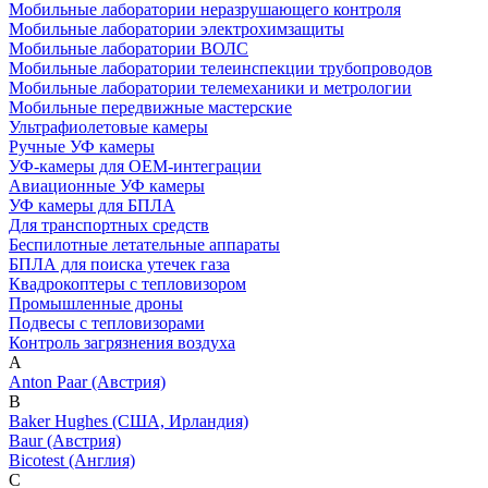
Мобильные лаборатории неразрушающего контроля
Мобильные лаборатории электрохимзащиты
Мобильные лаборатории ВОЛС
Мобильные лаборатории телеинспекции трубопроводов
Мобильные лаборатории телемеханики и метрологии
Мобильные передвижные мастерские
Ультрафиолетовые камеры
Ручные УФ камеры
УФ-камеры для OEM-интеграции
Авиационные УФ камеры
УФ камеры для БПЛА
Для транспортных средств
Беспилотные летательные аппараты
БПЛА для поиска утечек газа
Квадрокоптеры с тепловизором
Промышленные дроны
Подвесы с тепловизорами
Контроль загрязнения воздуха
A
Anton Paar (Австрия)
B
Baker Hughes (США, Ирландия)
Baur (Австрия)
Bicotest (Англия)
C