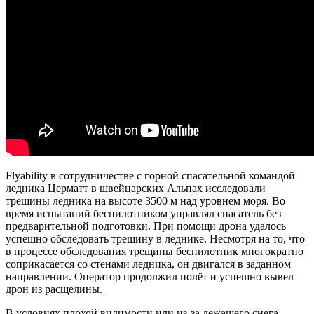
Flyability в сотрудничестве с горной спасательной командой
ледника Церматт в швейцарских Альпах исследовали
трещины ледника на высоте 3500 м над уровнем моря. Во
время испытаний беспилотником управлял спасатель без
предварительной подготовки. При помощи дрона удалось
успешно обследовать трещину в леднике. Несмотря на то, что
в процессе обследования трещины беспилотник многократно
соприкасается со стенами ледника, он двигался в заданном
направлении. Оператор продолжил полёт и успешно вывел
дрон из расщелины.
В условиях плохой видимости или из-за лежащего снега