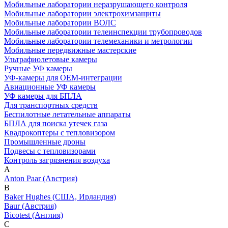
Мобильные лаборатории неразрушающего контроля
Мобильные лаборатории электрохимзащиты
Мобильные лаборатории ВОЛС
Мобильные лаборатории телеинспекции трубопроводов
Мобильные лаборатории телемеханики и метрологии
Мобильные передвижные мастерские
Ультрафиолетовые камеры
Ручные УФ камеры
УФ-камеры для OEM-интеграции
Авиационные УФ камеры
УФ камеры для БПЛА
Для транспортных средств
Беспилотные летательные аппараты
БПЛА для поиска утечек газа
Квадрокоптеры с тепловизором
Промышленные дроны
Подвесы с тепловизорами
Контроль загрязнения воздуха
A
Anton Paar (Австрия)
B
Baker Hughes (США, Ирландия)
Baur (Австрия)
Bicotest (Англия)
C