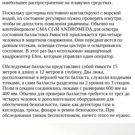
наибольшее распространение на плавучих средствах.
Поскольку цистерны постоянно контактируют с морской
водой, их состояние регулярно нужно проверять изнутри,
чтобы не допустить появления ржавчины. Обычно на
контейнеровозе CMA CGM ANDROMEDA для осмотра
состояния балластных ёмкостей привлекается три-четыре
человека в защитном снаряжении. Они передвигаются по
разным отсекам, освещая стены цистерн и осматривая их
состояние. В этот раз был использован защищённый
квадрокоптер Elios, которым управлял один оператор.
Обследуемые балласты представляют собой ёмкости 15
метров в длину и 12 метров в глубину. Два люка,
расположенные в верхней части балласта, служили входными
точками, а сами балласты разделены на 2 уровня по 3 секции.
Полы и секции соединялись люками с размерами 600 мм на
400 мм. Обычно для проверки балластов требуется от трех до
четырех человек и дополнительное оборудование для
обеспечения безопасности, такое как детекторы газа и
кислорода, тросы, фонари и ремни безопасности. При
обследовании танков беспилотником, ничего этого не нужно.