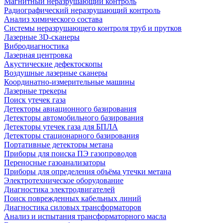
Магнитный неразрушающий контроль
Радиографический неразрушающий контроль
Анализ химического состава
Системы неразрушающего контроля труб и прутков
Лазерные 3D-сканеры
Вибродиагностика
Лазерная центровка
Акустические дефектоскопы
Воздушные лазерные сканеры
Координатно-измерительные машины
Лазерные трекеры
Поиск утечек газа
Детекторы авиационного базирования
Детекторы автомобильного базирования
Детекторы утечек газа для БПЛА
Детекторы стационарного базирования
Портативные детекторы метана
Приборы для поиска ПЭ газопроводов
Переносные газоанализаторы
Приборы для определения объёма утечки метана
Электротехническое оборудование
Диагностика электродвигателей
Поиск поврежденных кабельных линий
Диагностика силовых трансформаторов
Анализ и испытания трансформаторного масла