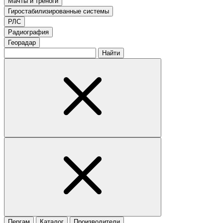
Мачты и треноги
Гиростабилизированные системы
РЛС
Радиография
Георадар
Найти
Пергам
Каталог
Производители