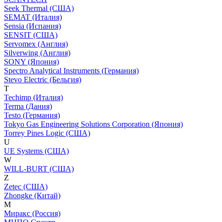
Seek Thermal (США)
SEMAT (Италия)
Sensia (Испания)
SENSIT (США)
Servomex (Англия)
Silverwing (Англия)
SONY (Япония)
Spectro Analytical Instruments (Германия)
Stevo Electric (Бельгия)
T
Techimp (Италия)
Terma (Дания)
Testo (Германия)
Tokyo Gas Engineering Solutions Corporation (Япония)
Torrey Pines Logic (США)
U
UE Systems (США)
W
WILL-BURT (США)
Z
Zetec (США)
Zhongke (Китай)
М
Миракс (Россия)