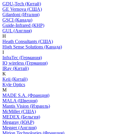
GDU-Tech (Китай)
GE Vernova (США)
Gilardoni (Италия)
GSCI (Канада)
Guide-Infrared (КНР)
GUL (Англия)
H
Heath Consultants (США)
High Sense Solutions (Канада)
I
InfraTec (Германия)
IQ wireless (Германия)
IRay (Китай)
K
Keii (Китай)
Kyle Optics
M
MADE S.A. (Франция)
MALA (Швеция)
Mantis Vision (Израиль)
McMiller (США)
MEDEX (Бельгия)
Megaray (ЮАР)
Megger (Англия)
Mirion Technologies (Франция)