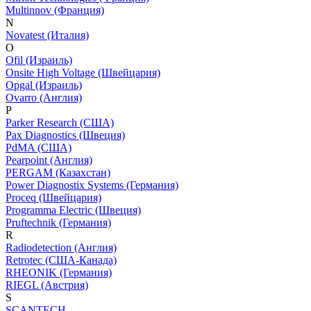
Multinnov (Франция)
N
Novatest (Италия)
O
Ofil (Израиль)
Onsite High Voltage (Швейцария)
Opgal (Израиль)
Ovarro (Англия)
P
Parker Research (США)
Pax Diagnostics (Швеция)
PdMA (США)
Pearpoint (Англия)
PERGAM (Казахстан)
Power Diagnostix Systems (Германия)
Proceq (Швейцария)
Programma Electric (Швеция)
Pruftechnik (Германия)
R
Radiodetection (Англия)
Retrotec (США-Канада)
RHEONIK (Германия)
RIEGL (Австрия)
S
SCANTECH