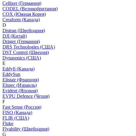
Cellizer (Германия)
CODEL (Великобритания)
COX (Южная Корея)
Creaform (Канада)
D
Distran (Швейцария)
DJI (Китай)
Dräger (Германия)
DRS Technologies (США)
DST Control (Швеция)
Dynasonics (США)
E
Eddyfi (Канада)
EddySun
Elistair (Франция)
Elspec (Израиль)
Evident (Япония)
EVPU Defence (Чехия)
F
Fast Sense (Россия)
FISO (Канада)
FLIR (США)
Fluke
Flyability (Швейцария)
G