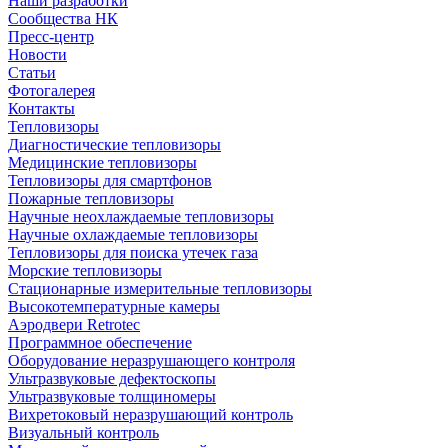
Наши разработки
Сообщества НК
Пресс-центр
Новости
Статьи
Фотогалерея
Контакты
Тепловизоры
Диагностические тепловизоры
Медицинские тепловизоры
Тепловизоры для смартфонов
Пожарные тепловизоры
Научные неохлаждаемые тепловизоры
Научные охлаждаемые тепловизоры
Тепловизоры для поиска утечек газа
Морские тепловизоры
Стационарные измерительные тепловизоры
Высокотемпературные камеры
Аэродвери Retrotec
Программное обеспечение
Оборудование неразрушающего контроля
Ультразвуковые дефектоскопы
Ультразвуковые толщиномеры
Вихретоковый неразрушающий контроль
Визуальный контроль