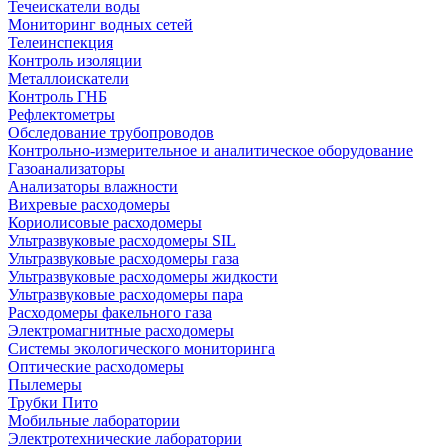
Течеискатели воды
Мониторинг водных сетей
Телеинспекция
Контроль изоляции
Металлоискатели
Контроль ГНБ
Рефлектометры
Обследование трубопроводов
Контрольно-измерительное и аналитическое оборудование
Газоанализаторы
Анализаторы влажности
Вихревые расходомеры
Кориолисовые расходомеры
Ультразвуковые расходомеры SIL
Ультразвуковые расходомеры газа
Ультразвуковые расходомеры жидкости
Ультразвуковые расходомеры пара
Расходомеры факельного газа
Электромагнитные расходомеры
Системы экологического мониторинга
Оптические расходомеры
Пылемеры
Трубки Пито
Мобильные лаборатории
Электротехнические лаборатории