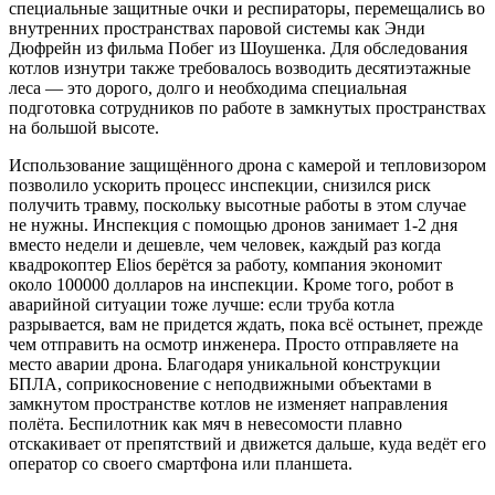
специальные защитные очки и респираторы, перемещались во
внутренних пространствах паровой системы как Энди
Дюфрейн из фильма Побег из Шоушенка. Для обследования
котлов изнутри также требовалось возводить десятиэтажные
леса — это дорого, долго и необходима специальная
подготовка сотрудников по работе в замкнутых пространствах
на большой высоте.
Использование защищённого дрона с камерой и тепловизором
позволило ускорить процесс инспекции, снизился риск
получить травму, поскольку высотные работы в этом случае
не нужны. Инспекция с помощью дронов занимает 1-2 дня
вместо недели и дешевле, чем человек, каждый раз когда
квадрокоптер Elios берётся за работу, компания экономит
около 100000 долларов на инспекции. Кроме того, робот в
аварийной ситуации тоже лучше: если труба котла
разрывается, вам не придется ждать, пока всё остынет, прежде
чем отправить на осмотр инженера. Просто отправляете на
место аварии дрона. Благодаря уникальной конструкции
БПЛА, соприкосновение с неподвижными объектами в
замкнутом пространстве котлов не изменяет направления
полёта. Беспилотник как мяч в невесомости плавно
отскакивает от препятствий и движется дальше, куда ведёт его
оператор со своего смартфона или планшета.