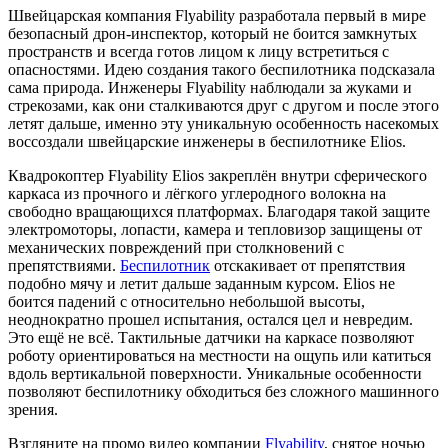
Швейцарская компания Flyability разработала первый в мире
безопасный дрон-инспектор, который не боится замкнутых
пространств и всегда готов лицом к лицу встретиться с
опасностями. Идею создания такого беспилотника подсказала
сама природа. Инженеры Flyability наблюдали за жуками и
стрекозами, как они сталкиваются друг с другом и после этого
летят дальше, именно эту уникальную особенность насекомых
воссоздали швейцарские инженеры в беспилотнике Elios.
Квадрокоптер Flyability Elios закреплён внутри сферического
каркаса из прочного и лёгкого углеродного волокна на
свободно вращающихся платформах. Благодаря такой защите
электромоторы, лопасти, камера и тепловизор защищены от
механических повреждений при столкновений с
препятствиями.
Беспилотник
отскакивает от препятствия
подобно мячу и летит дальше заданным курсом. Elios не
боится падений с относительно небольшой высоты,
неоднократно прошел испытания, остался цел и невредим.
Это ещё не всё. Тактильные датчики на каркасе позволяют
роботу ориентироваться на местности на ощупь или катиться
вдоль вертикальной поверхности. Уникальные особенности
позволяют беспилотнику обходиться без сложного машинного
зрения.
Взгляните на промо видео компании
Flyability
, снятое ночью