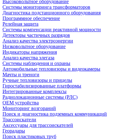
Высоковольтное оборудование
Системы мониторинга трансформаторов
Диагностика подстанционного оборудования
Программное обеспечение
Релейная защита
Системы компенсации реактивной мощности
Детекторы частичных разрядов
Анализ качества электроэнергии
Низковольтное оборудование
Индикаторы напряжения
Анализ качества элегаза
Системы наблюдения и охраны
Автомобильные тепловизоры и видеокамеры
Мачты и треноги
Ручные тепловизоры и прицелы
Гиростабилизированные платформы
Интегрированные комплексы
Радиолокационные системы (РЛС)
OEM устройства
Мониторинг возгораний
Поиск и диагностика подземных коммуникаций
Трассоискатели
Аксессуары для трассоискателей
Георадары
Поиск пластиковых труб